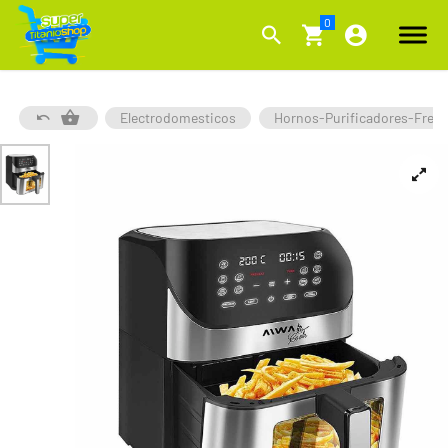
Electrodomesticos
Hornos-Purificadores-Freid