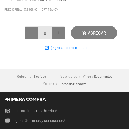
PRECIO FINAL: $ 2.999,99 - CFT TEA: 0%
AGREGAR
(ingresar como cliente)
Rubro:
Subrubro:
Bebidas
Vinos y Espumantes
Marca:
Estancia Mendoza
PRIMERA COMPRA
Lugares de entrega (envíos)
Legales (términos y condiciones)