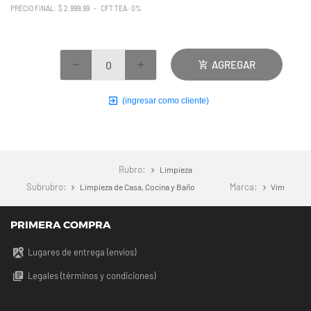
PRECIO FINAL: $ 2.999,99 - CFT TEA: 0%
AGREGAR
(ingresar como cliente)
Rubro:
Limpieza
Subrubro:
Marca:
Limpieza de Casa, Cocina y Baño
Vim
PRIMERA COMPRA
Lugares de entrega (envíos)
Legales (términos y condiciones)