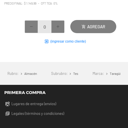
PRECIO FINAL: $ 1.149,99 - CFT TEA: 0%
AGREGAR
(ingresar como cliente)
Rubro:
Subrubro:
Marca:
Almacén
Tes
Taragüi
PRIMERA COMPRA
Lugares de entrega (envíos)
Legales (términos y condiciones)