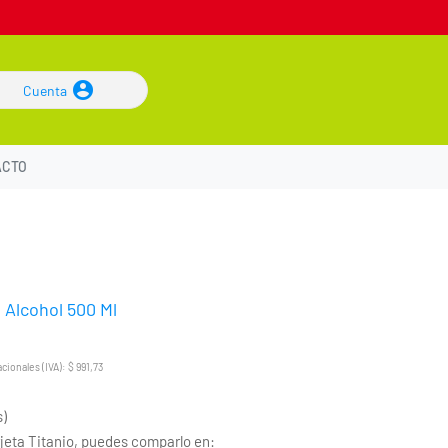
Cuenta
ACTO
 Alcohol 500 Ml
ionales (IVA): $ 991,73
s)
eta Titanio, puedes comparlo en: