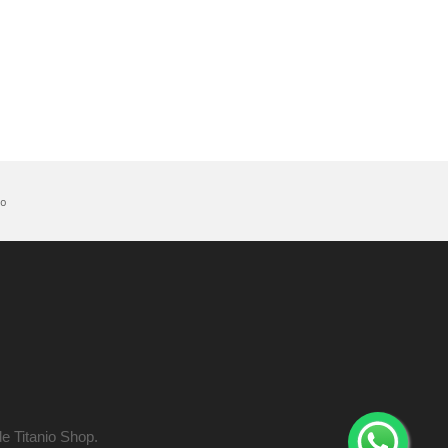
to
e Titanio Shop.