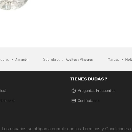
Rubro:
Subrubro:
Marca:
Almacén
Aceites y Vinagres
Mol
TIENES DUDAS ?
íos)
Preguntas Frecuentes
diciones)
Contáctanos
Los usuarios se obligan a cumplir con los Términos y Condiciones d