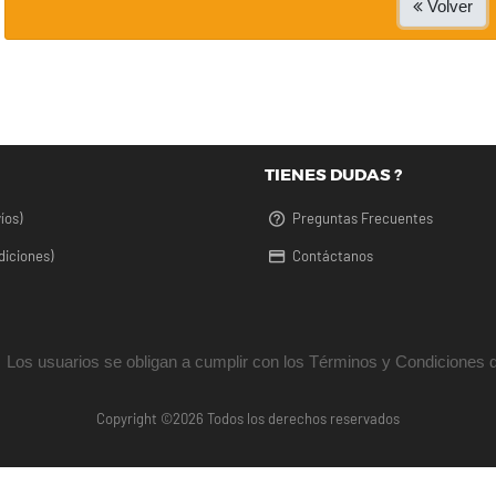
Volver
TIENES DUDAS ?
íos)
Preguntas Frecuentes
diciones)
Contáctanos
Los usuarios se obligan a cumplir con los Términos y Condiciones d
Copyright ©
2026 Todos los derechos reservados