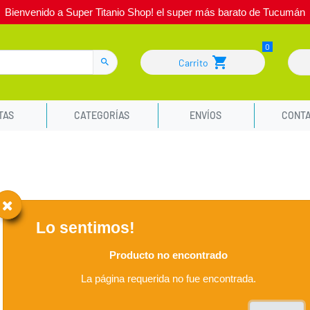
Bienvenido a Super Titanio Shop! el super más barato de Tucumán
Carrito
TAS
CATEGORÍAS
ENVÍOS
CONT
Lo sentimos!
Producto no encontrado
La página requerida no fue encontrada.