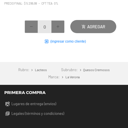
PRECIO FINAL: $ 5.299,99 - CFT TEA: 0%
AGREGAR
(ingresar como cliente)
Rubro:
Subrubro:
Lacteos
Quesos Cremosos
Marca:
La Verona
PRIMERA COMPRA
Lugares de entrega (envíos)
Legales (términos y condiciones)