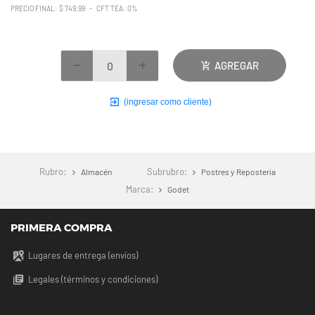
PRECIO FINAL: $ 749,99 - CFT TEA: 0%
AGREGAR
(ingresar como cliente)
Rubro:
Subrubro:
Almacén
Postres y Repostería
Marca:
Godet
PRIMERA COMPRA
Lugares de entrega (envíos)
Legales (términos y condiciones)