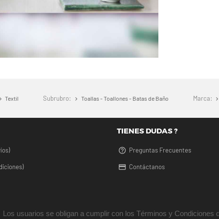
Subrubro:
Marca:
Textil
Toallas - Toallones - Batas de Baño
TIENES DUDAS ?
íos)
Preguntas Frecuentes
diciones)
Contáctanos
Los usuarios se obligan a cumplir con los Términos y Condiciones d