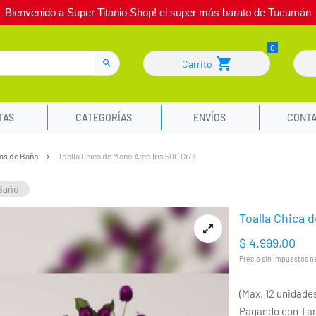
Bienvenido a Super Titanio Shop! el super más barato de Tucumán
Carrito
TAS
CATEGORÍAS
ENVÍOS
CONT
atas de Baño
Toalla Chica de Mano Arco Iris 500 Gr/s
 Baño
Toalla Chica 
$ 4.999,00
Precio sin impuestos nac
(Max. 12 unidade
Pagando con Tarj