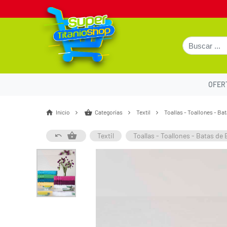
OFER
Inicio
Categorías
Textil
Toallas - Toallones - B
Textil
Toallas - Toallones - Batas de