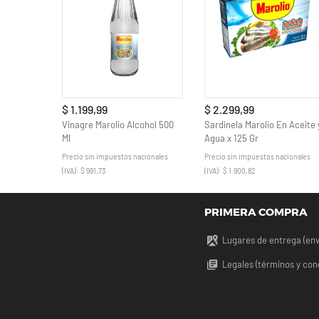
$ 1.199,99
$ 2.299,99
Vinagre Marolio Alcohol 500
Sardinela Marolio En Aceite 
Ml
Agua x 125 Gr
Precio sin impuestos nacionales
Precio sin impuestos nacionales
(IVA): $ 991,73
(IVA): $ 1.900,82
PRIMERA COMPRA
Lugares de entrega (env
Legales (términos y con