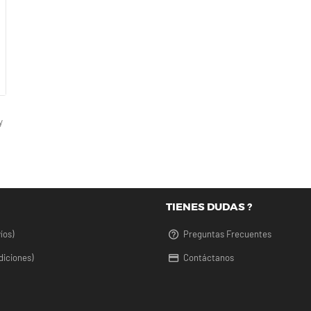
y
TIENES DUDAS ?
íos)
Preguntas Frecuentes
diciones)
Contáctanos