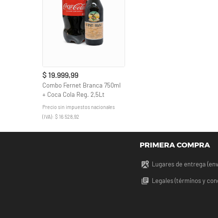
$ 19.999,99
Combo Fernet Branca 750ml
+ Coca Cola Reg. 2,5Lt
Precio sin impuestos nacionales
(IVA): $ 16.528,92
PRIMERA COMPRA
Lugares de entrega (env
Legales (términos y con