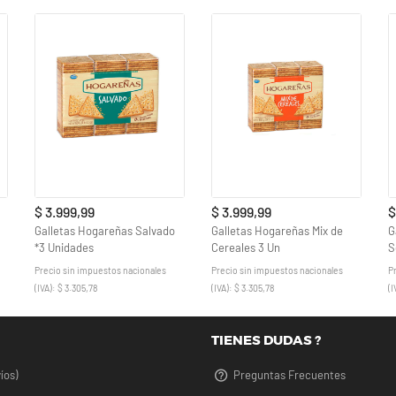
$ 3.999,99
$ 3.999,99
$
Galletas Hogareñas Salvado
Galletas Hogareñas Mix de
G
*3 Unidades
Cereales 3 Un
S
Precio sin impuestos nacionales
Precio sin impuestos nacionales
P
(IVA): $ 3.305,78
(IVA): $ 3.305,78
(I
TIENES DUDAS ?
íos)
Preguntas Frecuentes