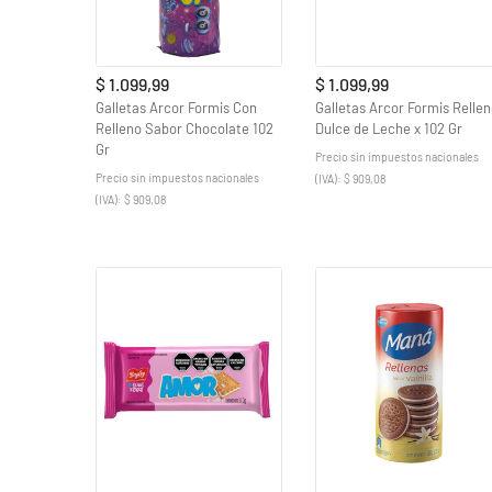
$ 1.099,99
$ 1.099,99
Galletas Arcor Formis Con
Galletas Arcor Formis Relle
Relleno Sabor Chocolate 102
Dulce de Leche x 102 Gr
Gr
Precio sin impuestos nacionales
Precio sin impuestos nacionales
(IVA): $ 909,08
(IVA): $ 909,08