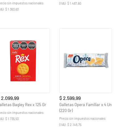
recio sin impuestos nacionales
(IVA): $ 1.487,60
VA): $ 1.363,63
 2.099,99
$ 2.599,99
alletas Bagley Rex x 125 Gr
Galletas Opera Familiar x 4 Un
(220 Gr)
recio sin impuestos nacionales
Precio sin impuestos nacionales
VA): $ 1.735,53
(IVA): $ 2.148,75