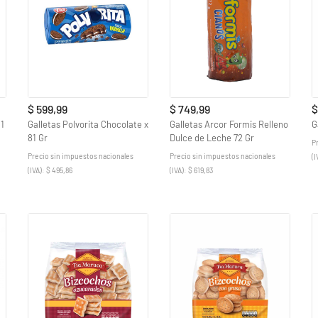
$ 599,99
$ 749,99
$
81
Galletas Polvorita Chocolate x
Galletas Arcor Formis Relleno
G
81 Gr
Dulce de Leche 72 Gr
P
Precio sin impuestos nacionales
Precio sin impuestos nacionales
(I
(IVA): $ 495,86
(IVA): $ 619,83