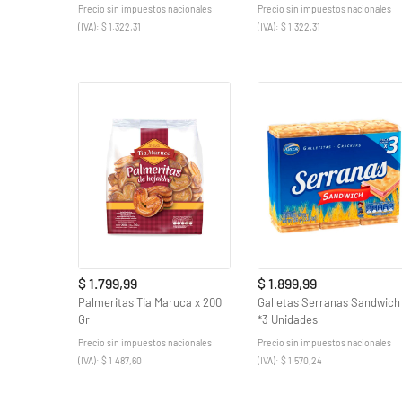
Precio sin impuestos nacionales
Precio sin impuestos nacionales
(IVA): $ 1.322,31
(IVA): $ 1.322,31
$ 1.799,99
$ 1.899,99
Palmeritas Tia Maruca x 200
Galletas Serranas Sandwich
Gr
*3 Unidades
Precio sin impuestos nacionales
Precio sin impuestos nacionales
(IVA): $ 1.487,60
(IVA): $ 1.570,24