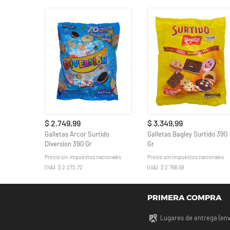
$ 2.749,99
$ 3.349,99
Galletas Arcor Surtido
Galletas Bagley Surtido 390
Diversion 390 Gr
Gr
Precio sin impuestos nacionales
Precio sin impuestos nacionales
(IVA): $ 2.272,72
(IVA): $ 2.768,59
PRIMERA COMPRA
Lugares de entrega (env