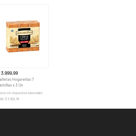
 3.999,99
alletas Hogareñas 7
emillas x 3 Un
recio sin impuestos nacionales
VA): $ 3.305,78