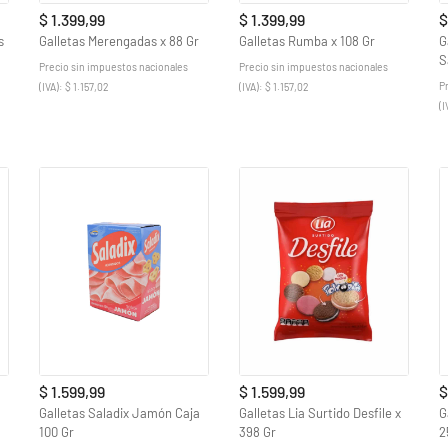
$ 1.399,99
$ 1.399,99
$
s
Galletas Merengadas x 88 Gr
Galletas Rumba x 108 Gr
G
S
Precio sin impuestos nacionales
Precio sin impuestos nacionales
P
(IVA): $ 1.157,02
(IVA): $ 1.157,02
(I
$ 1.599,99
$ 1.599,99
$
Galletas Saladix Jamón Caja
Galletas Lia Surtido Desfile x
G
100 Gr
398 Gr
2