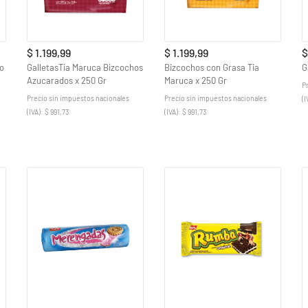
$ 1.199,99
$ 1.199,99
$
no
GalletasTia Maruca Bizcochos
Bizcochos con Grasa Tia
G
Azucarados x 250 Gr
Maruca x 250 Gr
P
Precio sin impuestos nacionales
Precio sin impuestos nacionales
(I
(IVA): $ 991,73
(IVA): $ 991,73