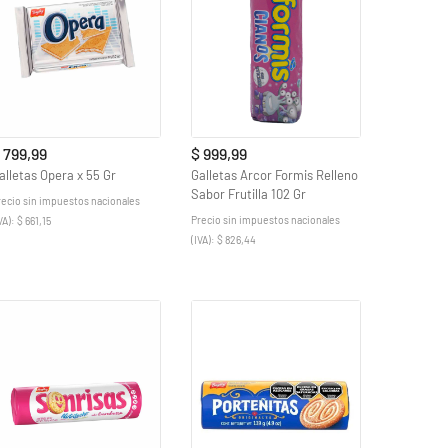
 799,99
$ 999,99
alletas Opera x 55 Gr
Galletas Arcor Formis Relleno
Sabor Frutilla 102 Gr
recio sin impuestos nacionales
Precio sin impuestos nacionales
VA): $ 661,15
(IVA): $ 826,44