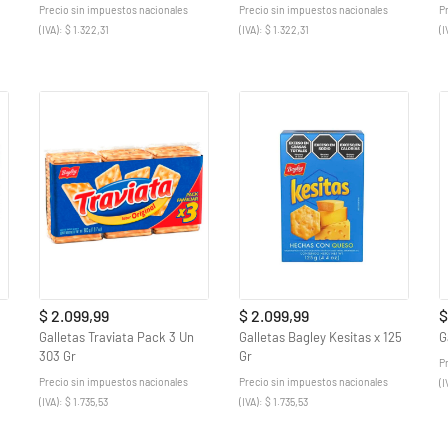
Precio sin impuestos nacionales
Precio sin impuestos nacionales
P
(IVA): $ 1.322,31
(IVA): $ 1.322,31
(I
$ 2.099,99
$ 2.099,99
$
Galletas Traviata Pack 3 Un
Galletas Bagley Kesitas x 125
G
303 Gr
Gr
P
Precio sin impuestos nacionales
Precio sin impuestos nacionales
(I
(IVA): $ 1.735,53
(IVA): $ 1.735,53