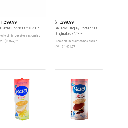
 1.299,99
$ 1.299,99
alletas Sonrisas x 108 Gr
Galletas Bagley Porteñitas
Originales x 139 Gr
recio sin impuestos nacionales
Precio sin impuestos nacionales
VA): $ 1.074,37
(IVA): $ 1.074,37