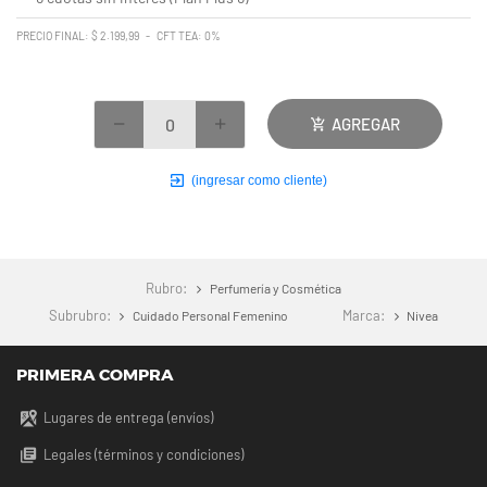
PRECIO FINAL: $ 2.199,99 - CFT TEA: 0%
AGREGAR
(ingresar como cliente)
Rubro:
Perfumería y Cosmética
Subrubro:
Marca:
Cuidado Personal Femenino
Nivea
PRIMERA COMPRA
Lugares de entrega (envíos)
Legales (términos y condiciones)